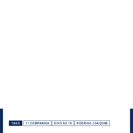
TAGS
1ª COMPANHIA
DOIS ÀS 10
RODRIGO JOAQUIM