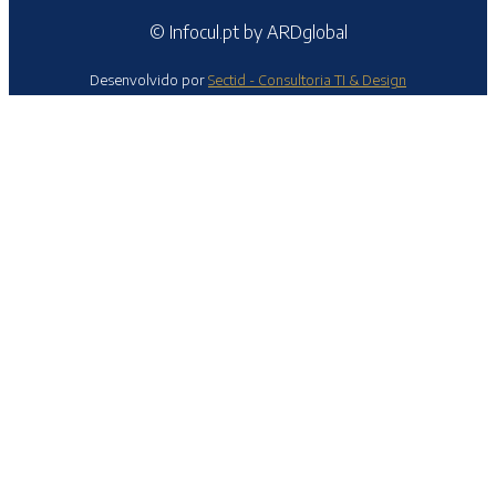
© Infocul.pt by ARDglobal
Desenvolvido por
Sectid - Consultoria TI & Design