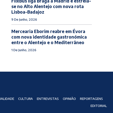
FlixBus liga Braga a Madrid e estreia-
se no Alto Alentejo com nova rota
Lisboa-Badajoz
9 De Junho, 2026
Mercearia Eborim reabre em Évora
com nova identidade gastronómica
entre o Alentejo e o Mediterrâneo
1 De Junho, 2026
ALIDADE
CULTURA
ENTREVISTAS
OPINIÃO
REPORTAGENS
EDITORIAL