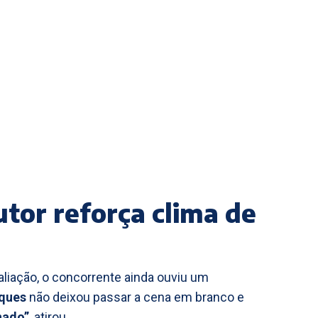
tor reforça clima de
aliação, o concorrente ainda ouviu um
rques
não deixou passar a cena em branco e
nado”
, atirou.