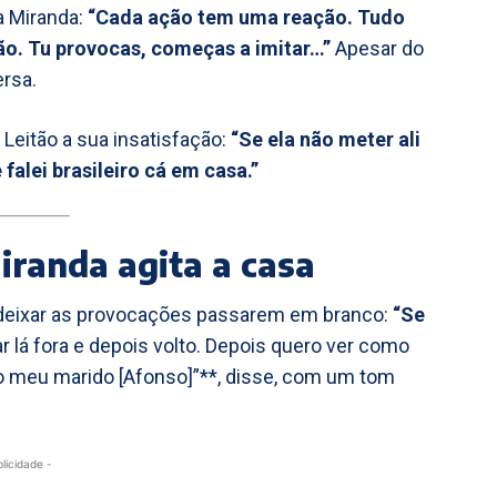
na Miranda:
“Cada ação tem uma reação. Tudo
ão. Tu provocas, começas a imitar…”
Apesar do
ersa.
Leitão a sua insatisfação:
“Se ela não meter ali
falei brasileiro cá em casa.”
randa agita a casa
i deixar as provocações passarem em branco:
“Se
r lá fora e depois volto. Depois quero ver como
 meu marido [Afonso]”**, disse, com um tom
blicidade -