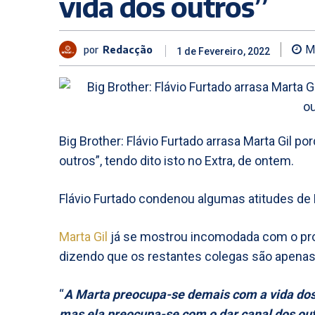
vida dos outros”
por
Redacção
M
1 de Fevereiro, 2022
Big Brother: Flávio Furtado arrasa Marta Gil 
outros”, tendo dito isto no Extra, de ontem.
Flávio Furtado condenou algumas atitudes de 
Marta Gil
já se mostrou incomodada com o prot
dizendo que os restantes colegas são apenas
“
A Marta preocupa-se demais com a vida dos 
mas ela preocupa-se com o dar canal dos outr