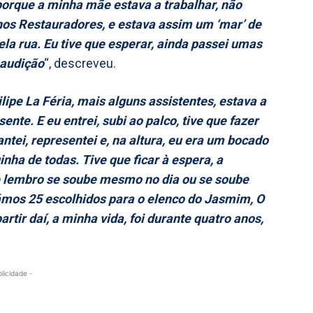
orque a minha mãe estava a trabalhar, não
 nos Restauradores, e estava assim um ‘mar’ de
ela rua. Eu tive que esperar, ainda passei umas
 audição
“, descreveu.
lipe La Féria, mais alguns assistentes, estava a
ente. E eu entrei, subi ao palco, tive que fazer
ntei, representei e, na altura, eu era um bocado
nha de todas. Tive que ficar à espera, a
me lembro se soube mesmo no dia ou se soube
ámos 25 escolhidos para o elenco do Jasmim, O
rtir daí, a minha vida, foi durante quatro anos,
blicidade -