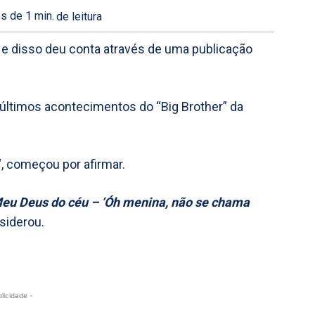
s de 1
min.
de leitura
e e disso deu conta através de uma publicação
s últimos acontecimentos do “Big Brother” da
“, começou por afirmar.
Meu Deus do céu – ‘Óh menina, não se chama
nsiderou.
blicidade -