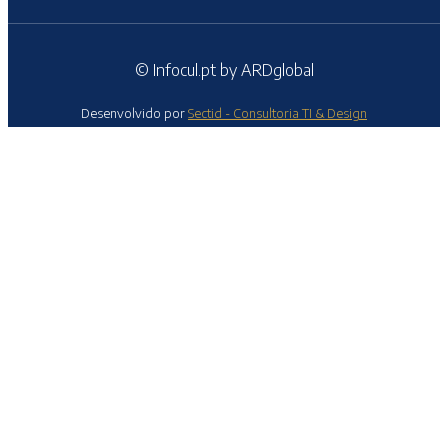
© Infocul.pt by ARDglobal
Desenvolvido por
Sectid - Consultoria TI & Design