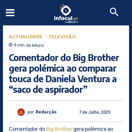
ACTUALIDADE
TELEVISÃO
4
min.
de leitura
Comentador do Big Brother
gera polémica ao comparar
touca de Daniela Ventura a
“saco de aspirador”
por
Redacção
7 de Julho, 2025
Comentador do
Big Brother
gera polémica ao