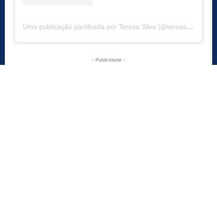
Uma publicação partilhada por Teresa Silva (@teresa_bb20)
- Publicidade -