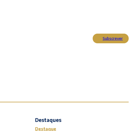
Subscrever
Actualidade
Cultura
Entrevistas
Opinião
Reportagens
Editorial
Destaques
Destaque