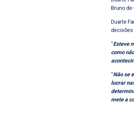
Bruno de 
Duarte Far
decisões d
“
Esteve m
como não
aconteci
“
Não se e
lucrar na
determina
mete a co