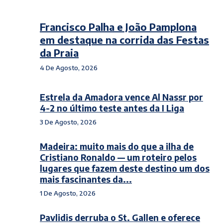
Francisco Palha e João Pamplona
em destaque na corrida das Festas
da Praia
4 De Agosto, 2026
Estrela da Amadora vence Al Nassr por
4-2 no último teste antes da I Liga
3 De Agosto, 2026
Madeira: muito mais do que a ilha de
Cristiano Ronaldo — um roteiro pelos
lugares que fazem deste destino um dos
mais fascinantes da...
1 De Agosto, 2026
Pavlidis derruba o St. Gallen e oferece