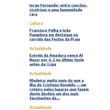
Jorge Fernando: entre canções,
cicatrizes e uma humanidade
rara
Cultura
Francisco Palha e João
Pamplona em destaque na
corrida das Festas da Praia
Actualidade
Estrela da Amadora vence Al
Nassr por 4-2 no último teste
antes da I Liga
Actualidade
Madeira: muito mais do que a
ilha de Cristiano Ronaldo — um
roteiro pelos lugares que fazem
deste destino um dos mais
fascinantes da...
Actualidade