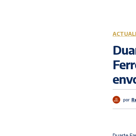
ACTUAL
Duar
Ferr
env
por
R
Duarte Fa