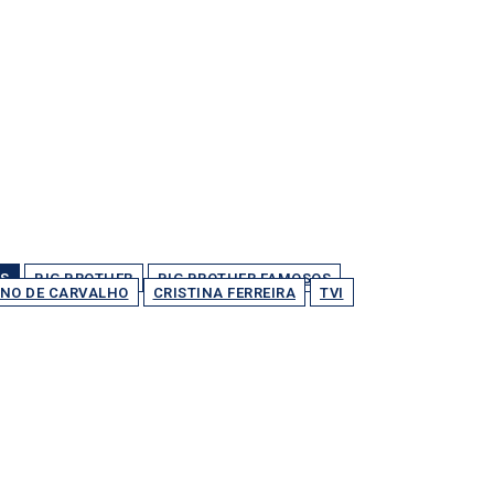
S
BIG BROTHER
BIG BROTHER FAMOSOS
NO DE CARVALHO
CRISTINA FERREIRA
TVI
Partilhar