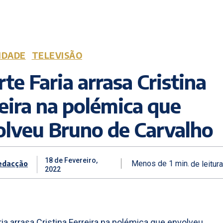
IDADE
TELEVISÃO
te Faria arrasa Cristina
eira na polémica que
olveu Bruno de Carvalho
18 de Fevereiro,
edacção
Menos de 1
min.
de leitura
2022
ria arrasa Cristina Ferreira na polémica que envolveu