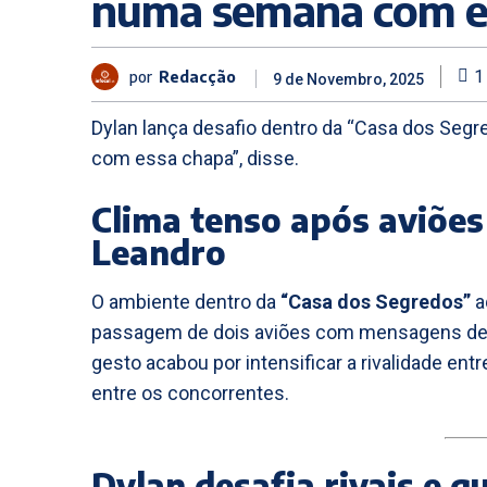
numa semana com e
por
Redacção
1
9 de Novembro, 2025
Dylan lança desafio dentro da “Casa dos Segr
com essa chapa”, disse.
Clima tenso após aviões
Leandro
O ambiente dentro da
“Casa dos Segredos”
a
passagem de dois aviões com mensagens de a
gesto acabou por intensificar a rivalidade ent
entre os concorrentes.
Dylan desafia rivais e q