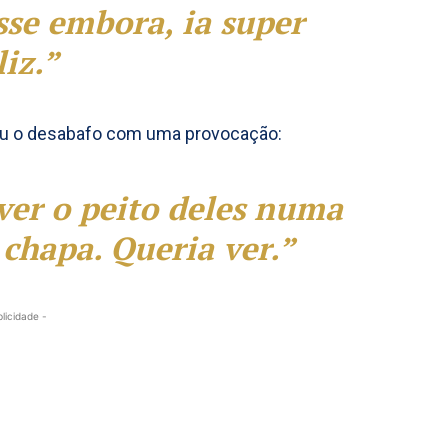
osse embora, ia super
liz.”
ou o desabafo com uma provocação:
ver o peito deles numa
chapa. Queria ver.”
blicidade -