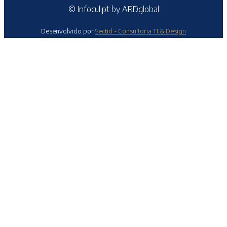
© Infocul.pt by ARDglobal
Desenvolvido por
Sectid - Consultoria TI & Design