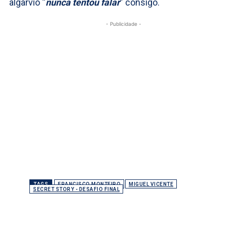
algarvio “
nunca tentou falar
” consigo.
- Publicidade -
TAGS
FRANCISCO MONTEIRO
MIGUEL VICENTE
SECRET STORY - DESAFIO FINAL