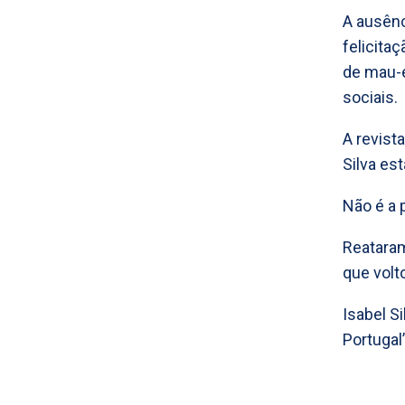
A ausênc
felicita
de mau-e
sociais.
A revista
Silva es
Não é a 
Reataram
que volto
Isabel S
Portugal