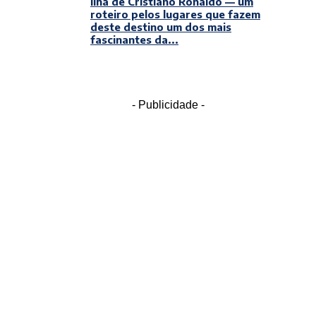
ilha de Cristiano Ronaldo — um
roteiro pelos lugares que fazem
deste destino um dos mais
fascinantes da...
- Publicidade -