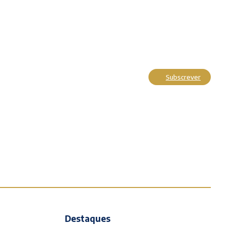
Subscrever
Actualidade
Cultura
Entrevistas
Opinião
Reportagens
Editorial
Destaques