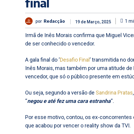
final
por
Redacção
1
mi
19 de Março, 2025
Irmã de Inês Morais confirma que Miguel Vicen
de ser conhecido o vencedor.
A gala final do ‘
Desafio Final
’ transmitida no do
Inês Morais, mas também por uma atitude de
vencedor, que só o público presente em estúd
Ou seja, segundo a versão de
Sandrina Pratas
“
negou e até fez uma cara estranha
“.
Por esse motivo, contou, os ex-concorrente
que acabou por vencer o reality show da TVI.