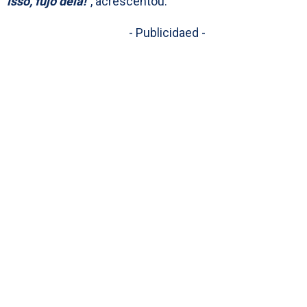
isso, fujo dela!
”, acrescentou.
- Publicidaed -