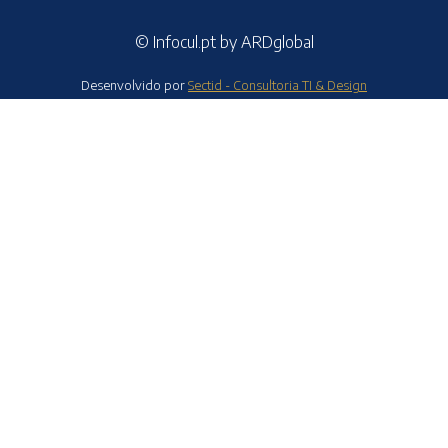
© Infocul.pt by ARDglobal
Desenvolvido por
Sectid - Consultoria TI & Design