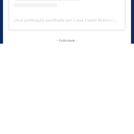
Uma publicação partilhada por Luisa Castel-Branco (@luisacastel.branco)
- Publicidade -