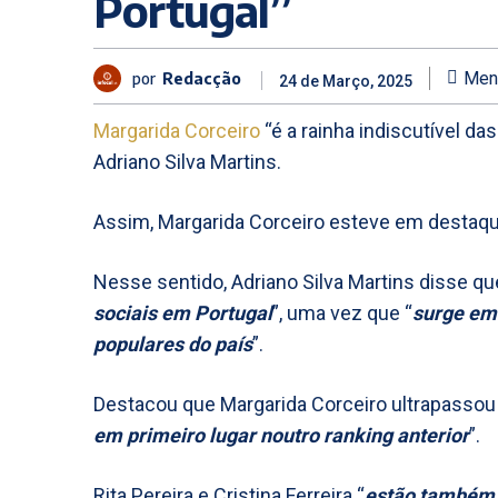
Portugal”
por
Redacção
Men
24 de Março, 2025
Margarida Corceiro
“é a rainha indiscutível d
Adriano Silva Martins.
Assim, Margarida Corceiro esteve em destaq
Nesse sentido, Adriano Silva Martins disse que
sociais em Portugal
”, uma vez que “
surge em 
populares do país
”.
Destacou que Margarida Corceiro ultrapassou 
em primeiro lugar noutro ranking anterior
”.
Rita Pereira e Cristina Ferreira “
estão também 