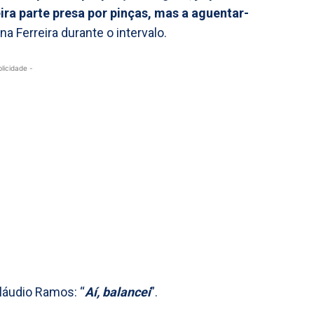
eira parte presa por pinças, mas a aguentar-
a Ferreira durante o intervalo.
blicidade -
láudio Ramos: “
Aí, balancei
”.