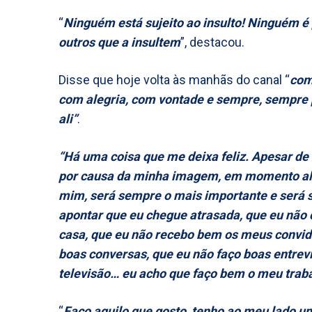
“
Ninguém está sujeito ao insulto! Ninguém é 
outros que a insultem
”, destacou.
Disse que hoje volta às manhãs do canal “
com
com alegria, com vontade e sempre, sempre p
ali”
.
“Há uma coisa que me deixa feliz. Apesar d
por causa da minha imagem, em momento alg
mim, será sempre o mais importante e será s
apontar que eu chegue atrasada, que eu não 
casa, que eu não recebo bem os meus convid
boas conversas, que eu não faço boas entre
televisão… eu acho que faço bem o meu trab
“
Faço aquilo que gosto, tenho ao meu lado