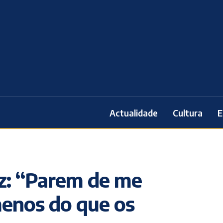
Actualidade
Cultura
E
z: “Parem de me
menos do que os