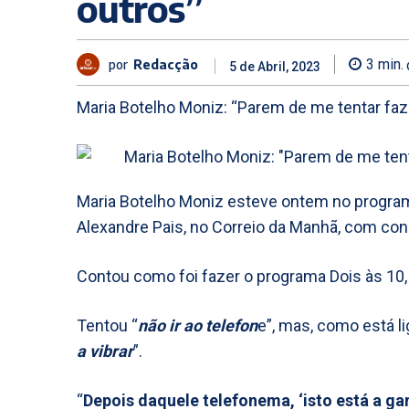
outros”
por
Redacção
3
min.
5 de Abril, 2023
Maria Botelho Moniz: “Parem de me tentar faz
Maria Botelho Moniz esteve ontem no programa
Alexandre Pais, no Correio da Manhã, com con
Contou como foi fazer o programa Dois às 10, 
Tentou “
não ir ao telefon
e”, mas, como está li
a vibrar
”.
“
Depois daquele telefonema, ‘isto está a ga