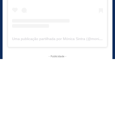
Uma publicação partilhada por Mónica Sintra (@monicasintraoficial)
- Publicidade -