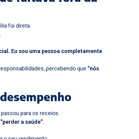
ia foi direta.
.
ocial. Eu sou uma pessoa completamente
r responsabilidades, percebendo que
“nós
o desempenho
passou para os receios.
é
“perder a saúde”
.
na o seu rendimento.