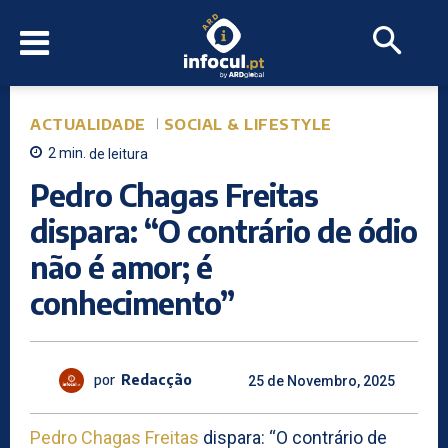
ACTUALIDADE
SOCIAL & LIFESTYLE
2
min.
de leitura
Pedro Chagas Freitas
dispara: “O contrário de ódio
não é amor; é
conhecimento”
por
Redacção
25 de Novembro, 2025
Pedro Chagas Freitas
dispara: “O contrário de