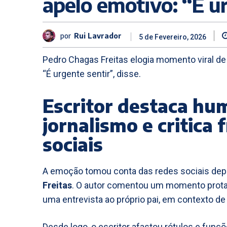
apelo emotivo: “É u
por
Rui Lavrador
5 de Fevereiro, 2026
Pedro Chagas Freitas elogia momento viral de
“É urgente sentir”, disse.
Escritor destaca hu
jornalismo e critica 
sociais
A emoção tomou conta das redes sociais depo
Freitas
. O autor comentou um momento protag
uma entrevista ao próprio pai, em contexto de 
Desde logo, o escritor afastou rótulos e funç