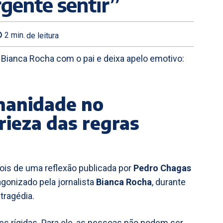
rgente sentir”
2
min.
de leitura
 Bianca Rocha com o pai e deixa apelo emotivo:
manidade no
frieza das regras
is de uma reflexão publicada por
Pedro Chagas
onizado pela jornalista
Bianca Rocha
, durante
tragédia.
ões rígidas. Para ele, as pessoas não podem ser