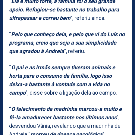
“
Ela é muito forte, a família foi o seu grande
apoio. Refugiou-se bastante no trabalho para
ultrapassar e correu bem
”, referiu ainda.
“
Pelo que conheço dela, e pelo que vi do Luís no
programa, creio que seja a sua simplicidade
que agradou à Andreia
”, referiu.
“
O pai e as irmãs sempre tiveram animais e
horta para o consumo da família, logo isso
deixa-a bastante à vontade com a vida no
campo
”, disse sobre a ligação dela ao campo.
“
O falecimento da madrinha marcou-a muito e
fê-la amadurecer bastante nos últimos anos
”,
desvendou Vânia, revelando que a madrinha de
Andreia “
morreu de doença oncológica
”.