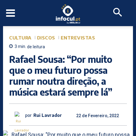
CULTURA
DISCOS
ENTREVISTAS
3
min.
de leitura
Rafael Sousa: “Por muito
que o meu futuro possa
rumar noutra direção, a
música estará sempre lá”
por
Rui Lavrador
22 de Fevereiro, 2022