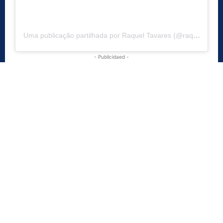
Uma publicação partilhada por Raquel Tavares (@raqueltavaresofficial)
- Publicidaed -