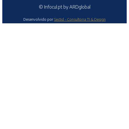
© Infocul.pt by ARDglobal
Desenvolvido por
Sectid - Consultoria TI & Design