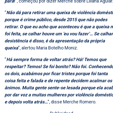
para
r”, começou por dizer Merche sobre Liliana Aguiar
“
Não dá para retirar uma queixa de violência domést
porque é crime público, desde 2015 que não podes
retirar. O que eu acho que aconteceu é que a queixa 
foi feita, se calhar houve um ‘eu vou fazer’… Se calhar
desistência é disso, é da apresentação da própria
queixa
”, alertou Maria Botelho Moniz.
“
Há sempre forma de voltar atrás? Há! Temos que
respeitar? Temos! Se foi bonito? Não foi. Conhecend
os dois, acabámos por ficar tristes porque foi tanta
coisa feita e falada e de repente decidem acalmar os
ânimos. Muita gente sente-se lesada porque ela aca
por dar voz a muitas mulheres por violência domésti
e depois volta atrás…
”, disse Merche Romero.