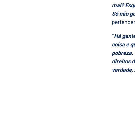
mal? Esq
Só não go
pertencer
“
Há gent
coisa e q
pobreza.
direitos 
verdade, 