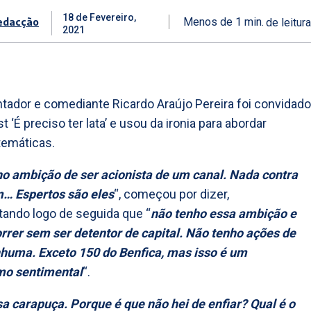
18 de Fevereiro,
edacção
Menos de 1
min.
de leitura
2021
tador e comediante Ricardo Araújo Pereira foi convidado
 ‘É preciso ter lata’ e usou da ironia para abordar
temáticas.
o ambição de ser acionista de um canal. Nada contra
… Espertos são eles
“, começou por dizer,
ando logo de seguida que “
não tenho essa ambição e
rrer sem ser detentor de capital. Não tenho ações de
huma. Exceto 150 do Benfica, mas isso é um
mo sentimental
“.
sa carapuça. Porque é que não hei de enfiar? Qual é o