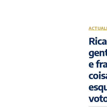
ACTUAL
Rica
gen
e fr
cois
esq
voto