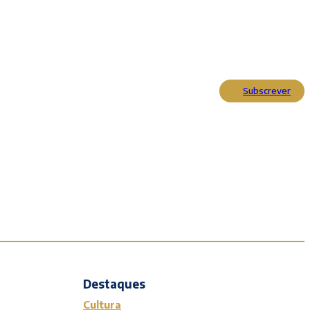
Subscrever
Actualidade
Cultura
Entrevistas
Opinião
Reportagens
Editorial
Destaques
Cultura