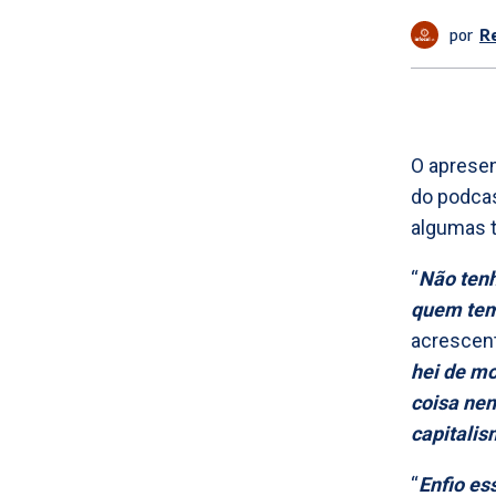
por
R
O apresen
do podcast
algumas 
“
Não tenh
quem tem
acrescent
hei de mo
coisa nen
capitalis
“
Enfio es