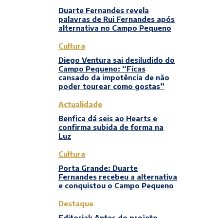
Duarte Fernandes revela
palavras de Rui Fernandes após
alternativa no Campo Pequeno
Cultura
Diego Ventura sai desiludido do
Campo Pequeno: “Ficas
cansado da impotência de não
poder tourear como gostas”
Actualidade
Benfica dá seis ao Hearts e
confirma subida de forma na
Luz
Cultura
Porta Grande: Duarte
Fernandes recebeu a alternativa
e conquistou o Campo Pequeno
Destaque
Editorial: Antes do projeto,