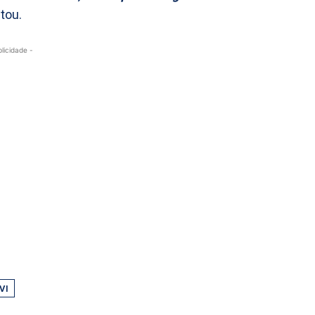
tou.
blicidade -
VI