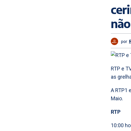
cer
não
por
RTP e TV
as grelh
A RTP1 e
Maio.
RTP
10:00 ho