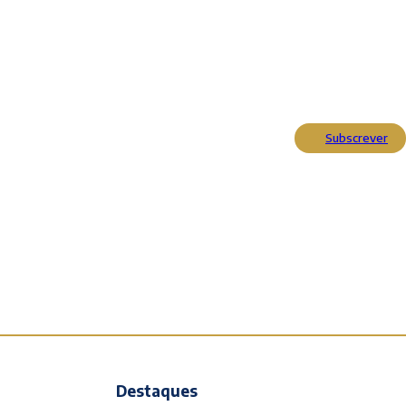
Subscrever
Actualidade
Cultura
Entrevistas
Opinião
Reportagens
Editorial
Destaques