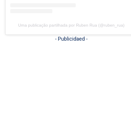
Uma publicação partilhada por Ruben Rua (@ruben_rua)
- Publicidaed -