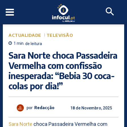
ACTUALIDADE
TELEVISÃO
1
min.
de leitura
Sara Norte choca Passadeira
Vermelha com confissão
inesperada: “Bebia 30 coca-
colas por dia!”
por
Redacção
18 de Novembro, 2025
Sara Norte
choca Passadeira Vermelha com