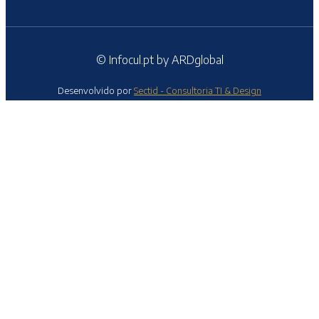
© Infocul.pt by ARDglobal
Desenvolvido por
Sectid - Consultoria TI & Design