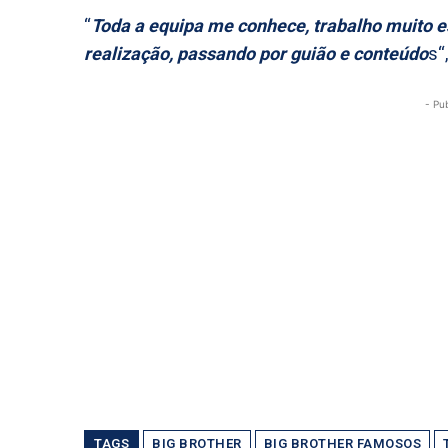
“
Toda a equipa me conhece, trabalho muito e
realização, passando por guião e conteúdo
s“
- Pu
TAGS
BIG BROTHER
BIG BROTHER FAMOSOS