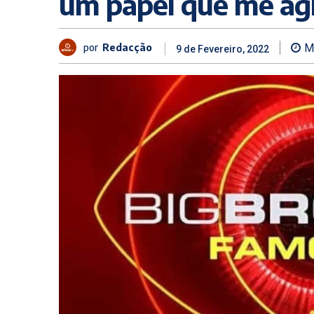
um papel que me ag
por
Redacção
M
9 de Fevereiro, 2022