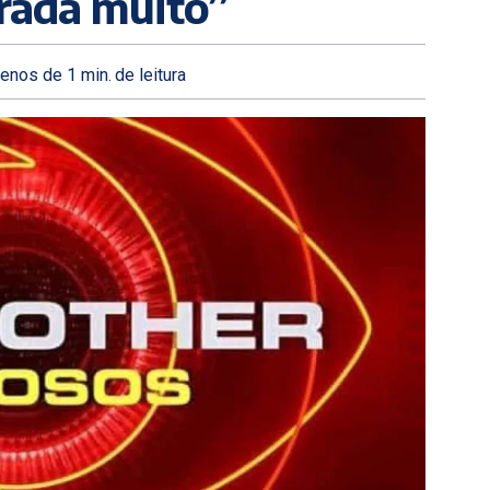
rada muito”
enos de 1
min.
de leitura