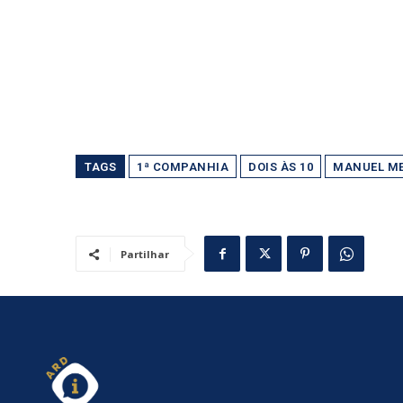
TAGS
1ª COMPANHIA
DOIS ÀS 10
MANUEL M
Partilhar