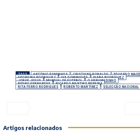
TAGS
ANTÓNIO RAMINHOS
CRISTIANO RONALDO
EDUARDO MADE
GEORGINA RODRIGUEZ
IVA DOMINGUES
IVANA RODRÍGUEZ
JORGE JESUS
MUNDIAL DE FUTEBOL
O ARRUMADINHO
PEDRO FERNANDES
RICARDO MARTINS PEREIRA
RITA FERRO RODRIGUES
ROBERTO MARTÍNEZ
SELECÇÃO NACIONAL
Artigos relacionados