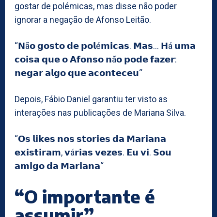
gostar de polémicas, mas disse não poder
ignorar a negação de Afonso Leitão.
“𝗡ã𝗼 𝗴𝗼𝘀𝘁𝗼 𝗱𝗲 𝗽𝗼𝗹é𝗺𝗶𝗰𝗮𝘀. 𝗠𝗮𝘀… 𝗛á 𝘂𝗺𝗮
𝗰𝗼𝗶𝘀𝗮 𝗾𝘂𝗲 𝗼 𝗔𝗳𝗼𝗻𝘀𝗼 𝗻ã𝗼 𝗽𝗼𝗱𝗲 𝗳𝗮𝘇𝗲𝗿:
𝗻𝗲𝗴𝗮𝗿 𝗮𝗹𝗴𝗼 𝗾𝘂𝗲 𝗮𝗰𝗼𝗻𝘁𝗲𝗰𝗲𝘂“
Depois, Fábio Daniel garantiu ter visto as
interações nas publicações de Mariana Silva.
“𝗢𝘀 𝗹𝗶𝗸𝗲𝘀 𝗻𝗼𝘀 𝘀𝘁𝗼𝗿𝗶𝗲𝘀 𝗱𝗮 𝗠𝗮𝗿𝗶𝗮𝗻𝗮
𝗲𝘅𝗶𝘀𝘁𝗶𝗿𝗮𝗺, 𝘃á𝗿𝗶𝗮𝘀 𝘃𝗲𝘇𝗲𝘀. 𝗘𝘂 𝘃𝗶. 𝗦𝗼𝘂
𝗮𝗺𝗶𝗴𝗼 𝗱𝗮 𝗠𝗮𝗿𝗶𝗮𝗻𝗮“
“O importante é
assumir”