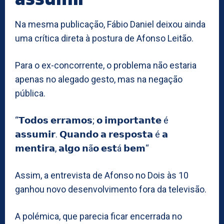
Na mesma publicação, Fábio Daniel deixou ainda
uma crítica direta à postura de Afonso Leitão.
Para o ex-concorrente, o problema não estaria
apenas no alegado gesto, mas na negação
pública.
“𝗧𝗼𝗱𝗼𝘀 𝗲𝗿𝗿𝗮𝗺𝗼𝘀; 𝗼 𝗶𝗺𝗽𝗼𝗿𝘁𝗮𝗻𝘁𝗲 é
𝗮𝘀𝘀𝘂𝗺𝗶𝗿. 𝗤𝘂𝗮𝗻𝗱𝗼 𝗮 𝗿𝗲𝘀𝗽𝗼𝘀𝘁𝗮 é 𝗮
𝗺𝗲𝗻𝘁𝗶𝗿𝗮, 𝗮𝗹𝗴𝗼 𝗻ã𝗼 𝗲𝘀𝘁á 𝗯𝗲𝗺“
Assim, a entrevista de Afonso no Dois às 10
ganhou novo desenvolvimento fora da televisão.
A polémica, que parecia ficar encerrada no