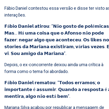
Fábio Daniel contestou essa versão e disse ter visto a
interações.
𝗙á𝗯𝗶𝗼 𝗗𝗮𝗻𝗶𝗲𝗹 𝗮𝘁𝗶𝗿𝗼𝘂: “𝗡ã𝗼 𝗴𝗼𝘀𝘁𝗼 𝗱𝗲 𝗽𝗼𝗹é𝗺𝗶𝗰𝗮𝘀
𝗠𝗮𝘀… 𝗛á 𝘂𝗺𝗮 𝗰𝗼𝗶𝘀𝗮 𝗾𝘂𝗲 𝗼 𝗔𝗳𝗼𝗻𝘀𝗼 𝗻ã𝗼 𝗽𝗼𝗱𝗲
𝗳𝗮𝘇𝗲𝗿: 𝗻𝗲𝗴𝗮𝗿 𝗮𝗹𝗴𝗼 𝗾𝘂𝗲 𝗮𝗰𝗼𝗻𝘁𝗲𝗰𝗲𝘂. 𝗢𝘀 𝗹𝗶𝗸𝗲𝘀 𝗻
𝘀𝘁𝗼𝗿𝗶𝗲𝘀 𝗱𝗮 𝗠𝗮𝗿𝗶𝗮𝗻𝗮 𝗲𝘅𝗶𝘀𝘁𝗶𝗿𝗮𝗺, 𝘃á𝗿𝗶𝗮𝘀 𝘃𝗲𝘇𝗲𝘀. 
𝘃𝗶. 𝗦𝗼𝘂 𝗮𝗺𝗶𝗴𝗼 𝗱𝗮 𝗠𝗮𝗿𝗶𝗮𝗻𝗮”.
Depois, o ex-concorrente deixou ainda uma crítica à
forma como o tema foi abordado.
𝗙á𝗯𝗶𝗼 𝗗𝗮𝗻𝗶𝗲𝗹 𝗿𝗲𝗺𝗮𝘁𝗼𝘂: “𝗧𝗼𝗱𝗼𝘀 𝗲𝗿𝗿𝗮𝗺𝗼𝘀; 𝗼
𝗶𝗺𝗽𝗼𝗿𝘁𝗮𝗻𝘁𝗲 é 𝗮𝘀𝘀𝘂𝗺𝗶𝗿. 𝗤𝘂𝗮𝗻𝗱𝗼 𝗮 𝗿𝗲𝘀𝗽𝗼𝘀𝘁𝗮 é 
𝗺𝗲𝗻𝘁𝗶𝗿𝗮, 𝗮𝗹𝗴𝗼 𝗻ã𝗼 𝗲𝘀𝘁á 𝗯𝗲𝗺”.
Mariana Silva acabou por republicar a mensagem de