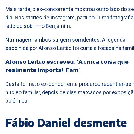
Mais tarde, o ex-concorrente mostrou outro lado do s
dia. Nas stories de Instagram, partilhou uma fotografia
lado do sobrinho Benjamim.
Na imagem, ambos surgem sorridentes. A legenda
escolhida por Afonso Leitão foi curta e focada na famíl
𝗔𝗳𝗼𝗻𝘀𝗼 𝗟𝗲𝗶𝘁ã𝗼 𝗲𝘀𝗰𝗿𝗲𝘃𝗲𝘂: “𝗔 ú𝗻𝗶𝗰𝗮 𝗰𝗼𝗶𝘀𝗮 𝗾𝘂𝗲
𝗿𝗲𝗮𝗹𝗺𝗲𝗻𝘁𝗲 𝗶𝗺𝗽𝗼𝗿𝘁𝗮!! 𝗙𝗮𝗺”.
Desta forma, o ex-concorrente procurou recentrar-se 
núcleo familiar, depois de dias marcados por exposiçã
polémica.
Fábio Daniel desmente