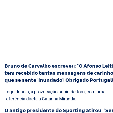
𝗕𝗿𝘂𝗻𝗼 𝗱𝗲 𝗖𝗮𝗿𝘃𝗮𝗹𝗵𝗼 𝗲𝘀𝗰𝗿𝗲𝘃𝗲𝘂: “𝗢 𝗔𝗳𝗼𝗻𝘀𝗼 𝗟𝗲𝗶𝘁
𝘁𝗲𝗺 𝗿𝗲𝗰𝗲𝗯𝗶𝗱𝗼 𝘁𝗮𝗻𝘁𝗮𝘀 𝗺𝗲𝗻𝘀𝗮𝗴𝗲𝗻𝘀 𝗱𝗲 𝗰𝗮𝗿𝗶𝗻𝗵
𝗾𝘂𝗲 𝘀𝗲 𝘀𝗲𝗻𝘁𝗲 ‘𝗶𝗻𝘂𝗻𝗱𝗮𝗱𝗼’! 𝗢𝗯𝗿𝗶𝗴𝗮𝗱𝗼 𝗣𝗼𝗿𝘁𝘂𝗴𝗮𝗹!
Logo depois, a provocação subiu de tom, com uma
referência direta a Catarina Miranda.
𝗢 𝗮𝗻𝘁𝗶𝗴𝗼 𝗽𝗿𝗲𝘀𝗶𝗱𝗲𝗻𝘁𝗲 𝗱𝗼 𝗦𝗽𝗼𝗿𝘁𝗶𝗻𝗴 𝗮𝘁𝗶𝗿𝗼𝘂: “𝗦