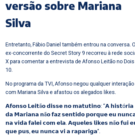
versão sobre Mariana
Silva
Entretanto, Fábio Daniel também entrou na conversa. 
ex-concorrente do Secret Story 9 recorreu à rede soci
X para comentar a entrevista de Afonso Leitão no Dois
10.
No programa da TVI, Afonso negou qualquer interação
com Mariana Silva e afastou os alegados likes.
𝗔𝗳𝗼𝗻𝘀𝗼 𝗟𝗲𝗶𝘁ã𝗼 𝗱𝗶𝘀𝘀𝗲 𝗻𝗼 𝗺𝗮𝘁𝘂𝘁𝗶𝗻𝗼: “𝗔 𝗵𝗶𝘀𝘁ó𝗿𝗶𝗮
𝗱𝗮 𝗠𝗮𝗿𝗶𝗮𝗻𝗮 𝗻ã𝗼 𝗳𝗮𝘇 𝘀𝗲𝗻𝘁𝗶𝗱𝗼 𝗽𝗼𝗿𝗾𝘂𝗲 𝗲𝘂 𝗻𝘂𝗻𝗰
𝗻𝗮 𝘃𝗶𝗱𝗮 𝗳𝗮𝗹𝗲𝗶 𝗰𝗼𝗺 𝗲𝗹𝗮. 𝗔𝗾𝘂𝗲𝗹𝗲𝘀 𝗹𝗶𝗸𝗲𝘀 𝗻ã𝗼 𝗳𝘂𝗶 𝗲
𝗾𝘂𝗲 𝗽𝘂𝘀, 𝗲𝘂 𝗻𝘂𝗻𝗰𝗮 𝘃𝗶 𝗮 𝗿𝗮𝗽𝗮𝗿𝗶𝗴𝗮”.