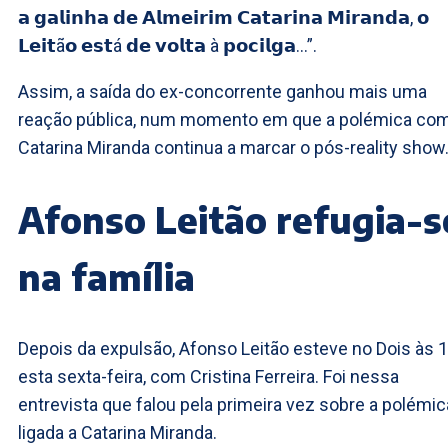
𝗮 𝗴𝗮𝗹𝗶𝗻𝗵𝗮 𝗱𝗲 𝗔𝗹𝗺𝗲𝗶𝗿𝗶𝗺 𝗖𝗮𝘁𝗮𝗿𝗶𝗻𝗮 𝗠𝗶𝗿𝗮𝗻𝗱𝗮, 𝗼
𝗟𝗲𝗶𝘁ã𝗼 𝗲𝘀𝘁á 𝗱𝗲 𝘃𝗼𝗹𝘁𝗮 à 𝗽𝗼𝗰𝗶𝗹𝗴𝗮…”.
Assim, a saída do ex-concorrente ganhou mais uma
reação pública, num momento em que a polémica co
Catarina Miranda continua a marcar o pós-reality show
Afonso Leitão refugia-s
na família
Depois da expulsão, Afonso Leitão esteve no Dois às 1
esta sexta-feira, com Cristina Ferreira. Foi nessa
entrevista que falou pela primeira vez sobre a polémic
ligada a Catarina Miranda.