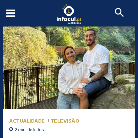
ACTUALIDADE
TELEVISÃO
2
min.
de leitura