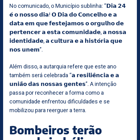
No comunicado, o Município sublinha: “𝗗𝗶𝗮 𝟮𝟰
𝗲́ 𝗼 𝗻𝗼𝘀𝘀𝗼 𝗱𝗶𝗮! 𝗢 𝗗𝗶𝗮 𝗱𝗼 𝗖𝗼𝗻𝗰𝗲𝗹𝗵𝗼 𝗲 𝗮
𝗱𝗮𝘁𝗮 𝗲𝗺 𝗾𝘂𝗲 𝗳𝗲𝘀𝘁𝗲𝗷𝗮𝗺𝗼𝘀 𝗼 𝗼𝗿𝗴𝘂𝗹𝗵𝗼 𝗱𝗲
𝗽𝗲𝗿𝘁𝗲𝗻𝗰𝗲𝗿 𝗮 𝗲𝘀𝘁𝗮 𝗰𝗼𝗺𝘂𝗻𝗶𝗱𝗮𝗱𝗲, 𝗮 𝗻𝗼𝘀𝘀𝗮
𝗶𝗱𝗲𝗻𝘁𝗶𝗱𝗮𝗱𝗲, 𝗮 𝗰𝘂𝗹𝘁𝘂𝗿𝗮 𝗲 𝗮 𝗵𝗶𝘀𝘁𝗼́𝗿𝗶𝗮 𝗾𝘂𝗲
𝗻𝗼𝘀 𝘂𝗻𝗲𝗺”.
Além disso, a autarquia refere que este ano
também será celebrada “𝗮 𝗿𝗲𝘀𝗶𝗹𝗶𝗲̂𝗻𝗰𝗶𝗮 𝗲 𝗮
𝘂𝗻𝗶𝗮̃𝗼 𝗱𝗮𝘀 𝗻𝗼𝘀𝘀𝗮𝘀 𝗴𝗲𝗻𝘁𝗲𝘀”. A intenção
passa por reconhecer a forma como a
comunidade enfrentou dificuldades e se
mobilizou para reerguer a terra.
Bombeiros terão