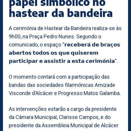
papel simbólico no
hastear da bandeira
A cerimónia de Hastear da Bandeira realiza-se às
9h00, na Praça Pedro Nunes. Segundo o
comunicado, o espaço “𝗿𝗲𝗰𝗲𝗯𝗲𝗿𝗮́ 𝗱𝗲 𝗯𝗿𝗮𝗰̧𝗼𝘀
𝗮𝗯𝗲𝗿𝘁𝗼𝘀 𝘁𝗼𝗱𝗼𝘀 𝗼𝘀 𝗾𝘂𝗲 𝗾𝘂𝗶𝘀𝗲𝗿𝗲𝗺
𝗽𝗮𝗿𝘁𝗶𝗰𝗶𝗽𝗮𝗿 𝗲 𝗮𝘀𝘀𝗶𝘀𝘁𝗶𝗿 𝗮 𝗲𝘀𝘁𝗮 𝗰𝗲𝗿𝗶𝗺𝗼́𝗻𝗶𝗮”.
O momento contará com a participação das
bandas das sociedades filarmónicas Amizade
Visconde d’Alcácer e Progresso Matos Galamba.
As intervenções estarão a cargo da presidente
da Câmara Municipal, Clarisse Campos, e do
presidente da Assembleia Municipal de Alcácer