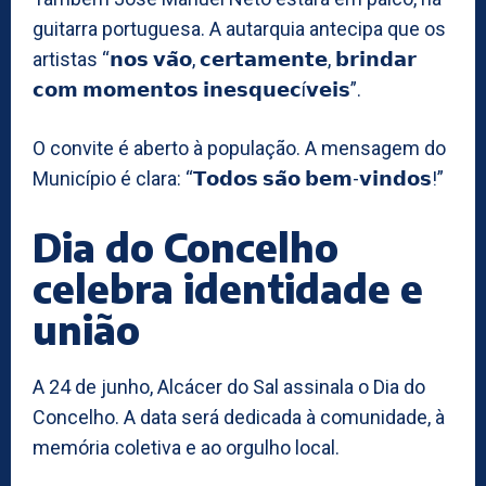
guitarra portuguesa. A autarquia antecipa que os
artistas “𝗻𝗼𝘀 𝘃𝗮̃𝗼, 𝗰𝗲𝗿𝘁𝗮𝗺𝗲𝗻𝘁𝗲, 𝗯𝗿𝗶𝗻𝗱𝗮𝗿
𝗰𝗼𝗺 𝗺𝗼𝗺𝗲𝗻𝘁𝗼𝘀 𝗶𝗻𝗲𝘀𝗾𝘂𝗲𝗰í𝘃𝗲𝗶𝘀”.
O convite é aberto à população. A mensagem do
Município é clara: “𝗧𝗼𝗱𝗼𝘀 𝘀𝗮̃𝗼 𝗯𝗲𝗺-𝘃𝗶𝗻𝗱𝗼𝘀!”
Dia do Concelho
celebra identidade e
união
A 24 de junho, Alcácer do Sal assinala o Dia do
Concelho. A data será dedicada à comunidade, à
memória coletiva e ao orgulho local.