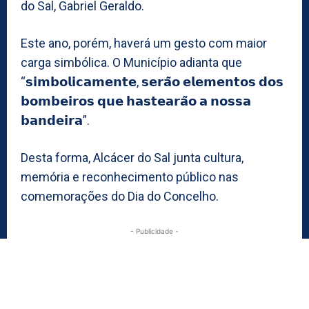
do Sal, Gabriel Geraldo.
Este ano, porém, haverá um gesto com maior
carga simbólica. O Município adianta que
“𝘀𝗶𝗺𝗯𝗼𝗹𝗶𝗰𝗮𝗺𝗲𝗻𝘁𝗲, 𝘀𝗲𝗿𝗮̃𝗼 𝗲𝗹𝗲𝗺𝗲𝗻𝘁𝗼𝘀 𝗱𝗼𝘀
𝗯𝗼𝗺𝗯𝗲𝗶𝗿𝗼𝘀 𝗾𝘂𝗲 𝗵𝗮𝘀𝘁𝗲𝗮𝗿𝗮̃𝗼 𝗮 𝗻𝗼𝘀𝘀𝗮
𝗯𝗮𝗻𝗱𝗲𝗶𝗿𝗮”.
Desta forma, Alcácer do Sal junta cultura,
memória e reconhecimento público nas
comemorações do Dia do Concelho.
- Publicidade -