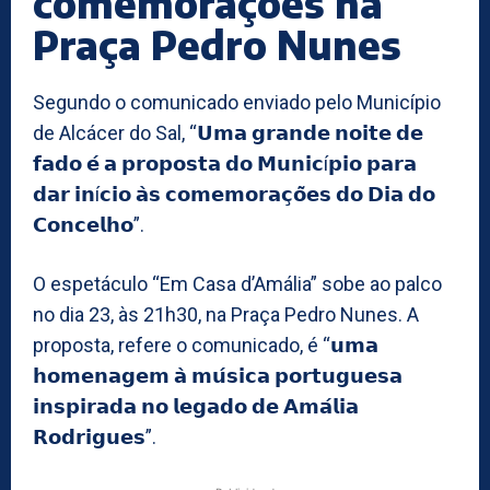
comemorações na
Praça Pedro Nunes
Segundo o comunicado enviado pelo Município
de Alcácer do Sal, “𝗨𝗺𝗮 𝗴𝗿𝗮𝗻𝗱𝗲 𝗻𝗼𝗶𝘁𝗲 𝗱𝗲
𝗳𝗮𝗱𝗼 𝗲́ 𝗮 𝗽𝗿𝗼𝗽𝗼𝘀𝘁𝗮 𝗱𝗼 𝗠𝘂𝗻𝗶𝗰í𝗽𝗶𝗼 𝗽𝗮𝗿𝗮
𝗱𝗮𝗿 𝗶𝗻í𝗰𝗶𝗼 𝗮̀𝘀 𝗰𝗼𝗺𝗲𝗺𝗼𝗿𝗮𝗰̧𝗼̃𝗲𝘀 𝗱𝗼 𝗗𝗶𝗮 𝗱𝗼
𝗖𝗼𝗻𝗰𝗲𝗹𝗵𝗼”.
O espetáculo “Em Casa d’Amália” sobe ao palco
no dia 23, às 21h30, na Praça Pedro Nunes. A
proposta, refere o comunicado, é “𝘂𝗺𝗮
𝗵𝗼𝗺𝗲𝗻𝗮𝗴𝗲𝗺 𝗮̀ 𝗺𝘂́𝘀𝗶𝗰𝗮 𝗽𝗼𝗿𝘁𝘂𝗴𝘂𝗲𝘀𝗮
𝗶𝗻𝘀𝗽𝗶𝗿𝗮𝗱𝗮 𝗻𝗼 𝗹𝗲𝗴𝗮𝗱𝗼 𝗱𝗲 𝗔𝗺𝗮́𝗹𝗶𝗮
𝗥𝗼𝗱𝗿𝗶𝗴𝘂𝗲𝘀”.