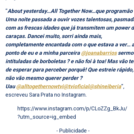
“
About yesterday…All Together Now…que programão 
Uma noite passada a ouvir vozes talentosas, pasmad
com as frescas idades que já transmitem um power 
caraças. Dancei muito, sorri ainda mais,
completamente encantada com o que estava a ver… 
ponto de eu e a minha parceira
@joanabarrios
sermo
intituladas de borboletas ? e não foi à toa! Mas vão te
de esperar para perceber porquê! Que estreie rápido,
não vão mesmo querer perder ?
Uau
@alltogethernowtvi
@tvioficial
@shineiberia
“,
escreveu Sara Prata no Instagram.
https://www.instagram.com/p/CLoZZg_BkJu/
?utm_source=ig_embed
- Publicidade -