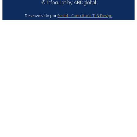
© Infocul.pt by ARDglobal
Desenvolvido por
Sectid - Consultoria TI & Design