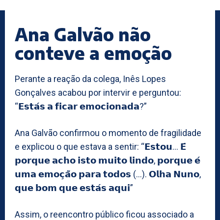
Ana Galvão não
conteve a emoção
Perante a reação da colega, Inês Lopes
Gonçalves acabou por intervir e perguntou:
“𝗘𝘀𝘁𝗮́𝘀 𝗮 𝗳𝗶𝗰𝗮𝗿 𝗲𝗺𝗼𝗰𝗶𝗼𝗻𝗮𝗱𝗮?”
Ana Galvão confirmou o momento de fragilidade
e explicou o que estava a sentir: “𝗘𝘀𝘁𝗼𝘂… 𝗘́
𝗽𝗼𝗿𝗾𝘂𝗲 𝗮𝗰𝗵𝗼 𝗶𝘀𝘁𝗼 𝗺𝘂𝗶𝘁𝗼 𝗹𝗶𝗻𝗱𝗼, 𝗽𝗼𝗿𝗾𝘂𝗲 𝗲́
𝘂𝗺𝗮 𝗲𝗺𝗼𝗰̧𝗮̃𝗼 𝗽𝗮𝗿𝗮 𝘁𝗼𝗱𝗼𝘀 (…). 𝗢𝗹𝗵𝗮 𝗡𝘂𝗻𝗼,
𝗾𝘂𝗲 𝗯𝗼𝗺 𝗾𝘂𝗲 𝗲𝘀𝘁𝗮́𝘀 𝗮𝗾𝘂𝗶”
Assim, o reencontro público ficou associado a