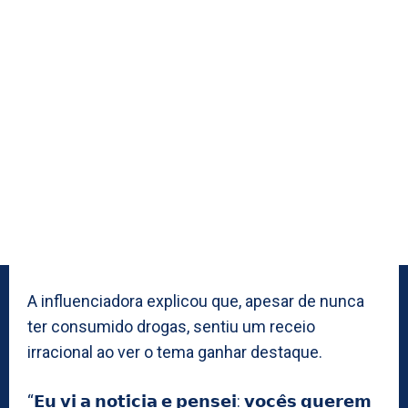
A influenciadora explicou que, apesar de nunca
ter consumido drogas, sentiu um receio
irracional ao ver o tema ganhar destaque.
“𝗘𝘂 𝘃𝗶 𝗮 𝗻𝗼𝘁𝗶́𝗰𝗶𝗮 𝗲 𝗽𝗲𝗻𝘀𝗲𝗶: 𝘃𝗼𝗰𝗲̂𝘀 𝗾𝘂𝗲𝗿𝗲𝗺