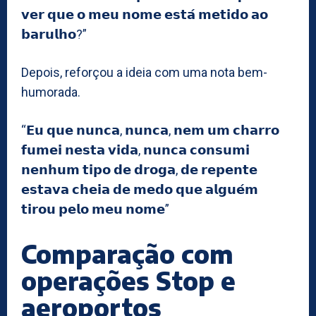
𝘃𝗲𝗿 𝗾𝘂𝗲 𝗼 𝗺𝗲𝘂 𝗻𝗼𝗺𝗲 𝗲𝘀𝘁𝗮́ 𝗺𝗲𝘁𝗶𝗱𝗼 𝗮𝗼
𝗯𝗮𝗿𝘂𝗹𝗵𝗼?”
Depois, reforçou a ideia com uma nota bem-
humorada.
“𝗘𝘂 𝗾𝘂𝗲 𝗻𝘂𝗻𝗰𝗮, 𝗻𝘂𝗻𝗰𝗮, 𝗻𝗲𝗺 𝘂𝗺 𝗰𝗵𝗮𝗿𝗿𝗼
𝗳𝘂𝗺𝗲𝗶 𝗻𝗲𝘀𝘁𝗮 𝘃𝗶𝗱𝗮, 𝗻𝘂𝗻𝗰𝗮 𝗰𝗼𝗻𝘀𝘂𝗺𝗶
𝗻𝗲𝗻𝗵𝘂𝗺 𝘁𝗶𝗽𝗼 𝗱𝗲 𝗱𝗿𝗼𝗴𝗮, 𝗱𝗲 𝗿𝗲𝗽𝗲𝗻𝘁𝗲
𝗲𝘀𝘁𝗮𝘃𝗮 𝗰𝗵𝗲𝗶𝗮 𝗱𝗲 𝗺𝗲𝗱𝗼 𝗾𝘂𝗲 𝗮𝗹𝗴𝘂𝗲́𝗺
𝘁𝗶𝗿𝗼𝘂 𝗽𝗲𝗹𝗼 𝗺𝗲𝘂 𝗻𝗼𝗺𝗲”
Comparação com
operações Stop e
aeroportos