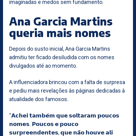
imaginadas e medos sem fundamento.
Ana Garcia Martins
queria mais nomes
Depois do susto inicial, Ana Garcia Martins
admitiu ter ficado desiludida com os nomes
divulgados até ao momento.
A influenciadora brincou com a falta de surpresa
e pediu mais revelações às páginas dedicadas à
atualidade dos famosos.
“𝗔𝗰𝗵𝗲𝗶 𝘁𝗮𝗺𝗯𝗲́𝗺 𝗾𝘂𝗲 𝘀𝗼𝗹𝘁𝗮𝗿𝗮𝗺 𝗽𝗼𝘂𝗰𝗼𝘀
𝗻𝗼𝗺𝗲𝘀. 𝗣𝗼𝘂𝗰𝗼𝘀 𝗲 𝗽𝗼𝘂𝗰𝗼
𝘀𝘂𝗿𝗽𝗿𝗲𝗲𝗻𝗱𝗲𝗻𝘁𝗲𝘀, 𝗾𝘂𝗲 𝗻𝗮̃𝗼 𝗵𝗼𝘂𝘃𝗲 𝗮𝗹𝗶