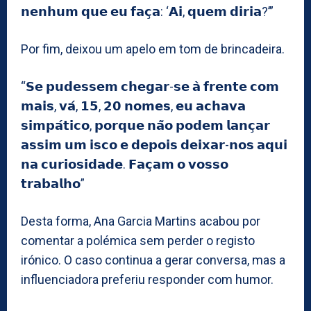
𝗻𝗲𝗻𝗵𝘂𝗺 𝗾𝘂𝗲 𝗲𝘂 𝗳𝗮𝗰̧𝗮: ‘𝗔𝗶, 𝗾𝘂𝗲𝗺 𝗱𝗶𝗿𝗶𝗮?’”
Por fim, deixou um apelo em tom de brincadeira.
“𝗦𝗲 𝗽𝘂𝗱𝗲𝘀𝘀𝗲𝗺 𝗰𝗵𝗲𝗴𝗮𝗿-𝘀𝗲 𝗮̀ 𝗳𝗿𝗲𝗻𝘁𝗲 𝗰𝗼𝗺
𝗺𝗮𝗶𝘀, 𝘃𝗮́, 𝟭𝟱, 𝟮𝟬 𝗻𝗼𝗺𝗲𝘀, 𝗲𝘂 𝗮𝗰𝗵𝗮𝘃𝗮
𝘀𝗶𝗺𝗽𝗮́𝘁𝗶𝗰𝗼, 𝗽𝗼𝗿𝗾𝘂𝗲 𝗻𝗮̃𝗼 𝗽𝗼𝗱𝗲𝗺 𝗹𝗮𝗻𝗰̧𝗮𝗿
𝗮𝘀𝘀𝗶𝗺 𝘂𝗺 𝗶𝘀𝗰𝗼 𝗲 𝗱𝗲𝗽𝗼𝗶𝘀 𝗱𝗲𝗶𝘅𝗮𝗿-𝗻𝗼𝘀 𝗮𝗾𝘂𝗶
𝗻𝗮 𝗰𝘂𝗿𝗶𝗼𝘀𝗶𝗱𝗮𝗱𝗲. 𝗙𝗮𝗰̧𝗮𝗺 𝗼 𝘃𝗼𝘀𝘀𝗼
𝘁𝗿𝗮𝗯𝗮𝗹𝗵𝗼”
Desta forma, Ana Garcia Martins acabou por
comentar a polémica sem perder o registo
irónico. O caso continua a gerar conversa, mas a
influenciadora preferiu responder com humor.