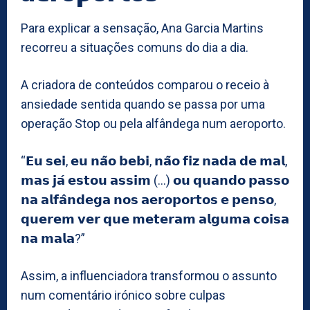
Para explicar a sensação, Ana Garcia Martins
recorreu a situações comuns do dia a dia.
A criadora de conteúdos comparou o receio à
ansiedade sentida quando se passa por uma
operação Stop ou pela alfândega num aeroporto.
“𝗘𝘂 𝘀𝗲𝗶, 𝗲𝘂 𝗻𝗮̃𝗼 𝗯𝗲𝗯𝗶, 𝗻𝗮̃𝗼 𝗳𝗶𝘇 𝗻𝗮𝗱𝗮 𝗱𝗲 𝗺𝗮𝗹,
𝗺𝗮𝘀 𝗷𝗮́ 𝗲𝘀𝘁𝗼𝘂 𝗮𝘀𝘀𝗶𝗺 (…) 𝗼𝘂 𝗾𝘂𝗮𝗻𝗱𝗼 𝗽𝗮𝘀𝘀𝗼
𝗻𝗮 𝗮𝗹𝗳𝗮̂𝗻𝗱𝗲𝗴𝗮 𝗻𝗼𝘀 𝗮𝗲𝗿𝗼𝗽𝗼𝗿𝘁𝗼𝘀 𝗲 𝗽𝗲𝗻𝘀𝗼,
𝗾𝘂𝗲𝗿𝗲𝗺 𝘃𝗲𝗿 𝗾𝘂𝗲 𝗺𝗲𝘁𝗲𝗿𝗮𝗺 𝗮𝗹𝗴𝘂𝗺𝗮 𝗰𝗼𝗶𝘀𝗮
𝗻𝗮 𝗺𝗮𝗹𝗮?”
Assim, a influenciadora transformou o assunto
num comentário irónico sobre culpas