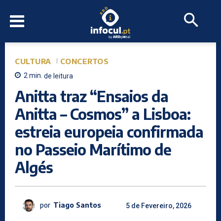
CULTURA
CONCERTOS
2
min.
de leitura
Anitta traz “Ensaios da
Anitta – Cosmos” a Lisboa:
estreia europeia confirmada
no Passeio Marítimo de
Algés
por
Tiago Santos
5 de Fevereiro, 2026