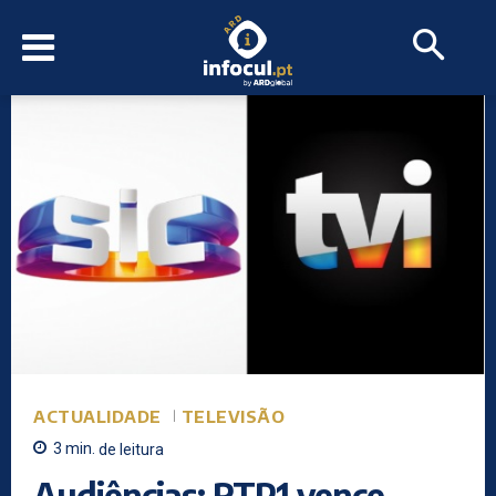
ACTUALIDADE
TELEVISÃO
3
min.
de leitura
Audiências: RTP1 vence