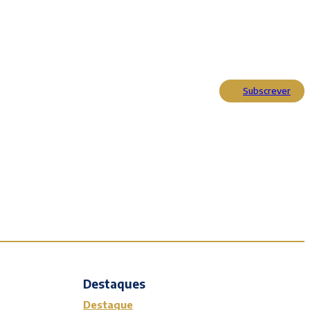
Subscrever
Actualidade
Cultura
Entrevistas
Opinião
Reportagens
Editorial
Destaques
Destaque