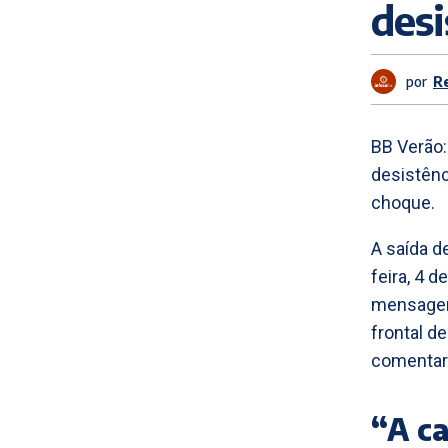
desi
por
R
BB Verão
desistênc
choque.
A saída d
feira, 4 d
mensagen
frontal d
comentar 
“A c