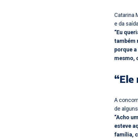
Catarina 
e da saíd
“Eu queri
também n
porque a
mesmo, o
“Ele
A concorr
de alguns
“Acho uma
esteve aq
família,