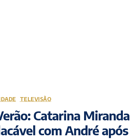
IDADE
TELEVISÃO
erão: Catarina Miranda
lacável com André após