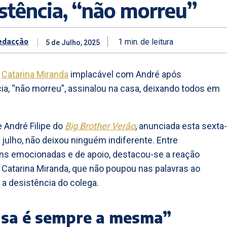
stência, “não morreu”
edacção
1
min.
de leitura
5 de Julho, 2025
:
Catarina Miranda
implacável com André após
ia, “não morreu”, assinalou na casa, deixando todos em
e André Filipe do
Big Brother Verão
, anunciada esta sexta-
e julho, não deixou ninguém indiferente. Entre
s emocionadas e de apoio, destacou-se a reação
e Catarina Miranda, que não poupou nas palavras ao
a desistência do colega.
asa é sempre a mesma”