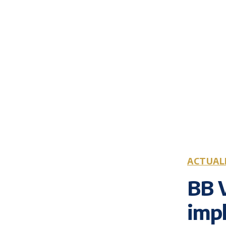
ACTUAL
BB V
imp