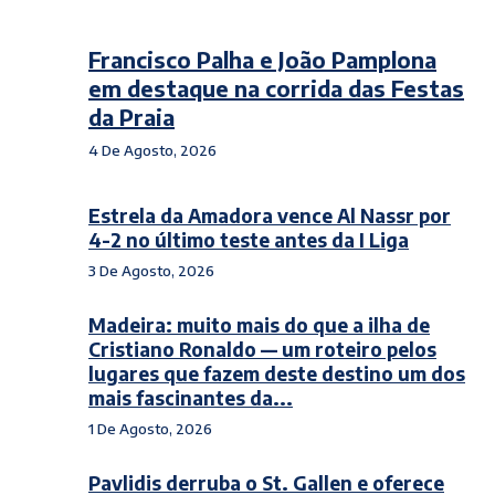
Francisco Palha e João Pamplona
em destaque na corrida das Festas
da Praia
4 De Agosto, 2026
Estrela da Amadora vence Al Nassr por
4-2 no último teste antes da I Liga
3 De Agosto, 2026
Madeira: muito mais do que a ilha de
Cristiano Ronaldo — um roteiro pelos
lugares que fazem deste destino um dos
mais fascinantes da...
1 De Agosto, 2026
Pavlidis derruba o St. Gallen e oferece