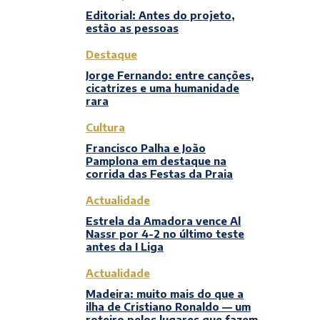
Editorial: Antes do projeto,
estão as pessoas
Destaque
Jorge Fernando: entre canções,
cicatrizes e uma humanidade
rara
Cultura
Francisco Palha e João
Pamplona em destaque na
corrida das Festas da Praia
Actualidade
Estrela da Amadora vence Al
Nassr por 4-2 no último teste
antes da I Liga
Actualidade
Madeira: muito mais do que a
ilha de Cristiano Ronaldo — um
roteiro pelos lugares que fazem