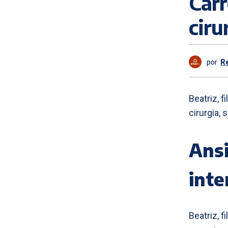
Carr
ciru
por
R
Beatriz, f
cirurgia,
Ans
int
Beatriz, f