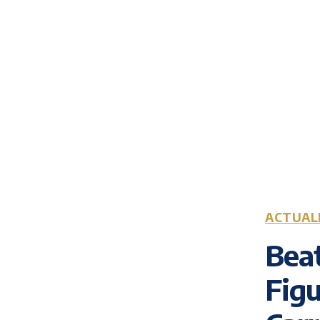
ACTUAL
Beat
Figu