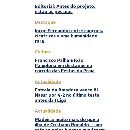
Editorial: Antes do projeto,
estão as pessoas
Destaque
Jorge Fernando: entre canções,
cicatrizes e uma humanidade
rara
Cultura
Francisco Palha e João
Pamplona em destaque na
corrida das Festas da Praia
Actualidade
Estrela da Amadora vence Al
Nassr por 4-2 no último teste
antes da I Liga
Actualidade
Madeira: muito mais do que a
ilha de Cristiano Ronaldo — um
roteiro pelos lugares que fazem