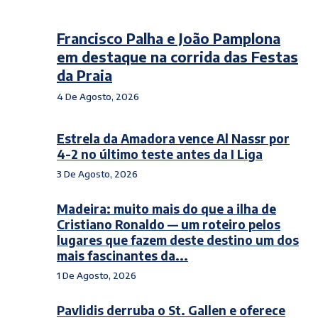
Francisco Palha e João Pamplona
em destaque na corrida das Festas
da Praia
4 De Agosto, 2026
Estrela da Amadora vence Al Nassr por
4-2 no último teste antes da I Liga
3 De Agosto, 2026
Madeira: muito mais do que a ilha de
Cristiano Ronaldo — um roteiro pelos
lugares que fazem deste destino um dos
mais fascinantes da...
1 De Agosto, 2026
Pavlidis derruba o St. Gallen e oferece