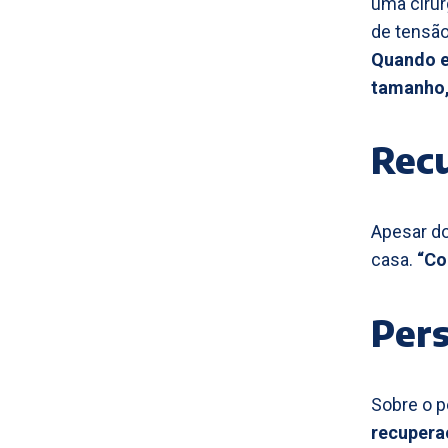
uma cirur
de tensã
Quando e
tamanho, 
Recu
Apesar do
casa.
“Co
Pers
Sobre o p
recuperaç